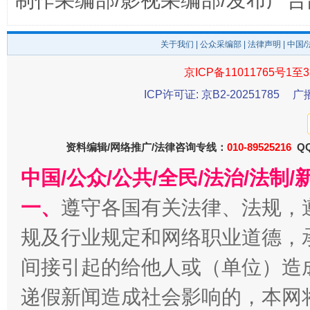
制作采编部/影视采编部/发布广告
关于我们
|
公众采编部
|
法律声明
| 中国
京ICP备11011765号1至3
今
ICP许可证: 京B2-20251785
广
在谋一域中谋全局
资料编辑/网络推广/法律咨询专线：
010-89525216
QQ
中国/公众/公共/全民/法治/法
一、
遵守各国有关法律、法规，
规及行业规定和网络职业道德，
间接引起的给他人或（单位）造
习近平的博鳌关键词
魏明亮
递假新闻造成社会影响的，本网