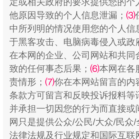
定或相关政府的要求提供您的个
揭批美国五大"原罪"
"炒
他原因导致的个人信息泄漏；
⑶
中所列明的情况使用您的个人信
于黑客攻击、电脑病毒侵入或政
在本网的企业、公司网站和共同
致的任何事态后果；
⑹
本网在各
责情形；
⑺
你在本网站留言的内
条款方可留言和反映投诉报料等
解纷+调解+退费，一次搞定
并承担一切因您的行为而直接或
网只是提供公众/公民/大众/民
法律法规及行业规定和国际互联