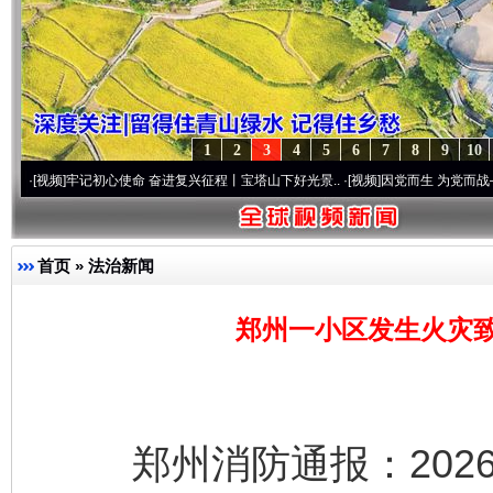
1
2
3
4
5
6
7
8
9
10
牢记初心使命 奋进复兴征程丨宝塔山下好光景..
·[视频]
因党而生 为党而战——百年“纪
首页
»
法治新闻
郑州一小区发生火灾致
郑州消防通报：2026年