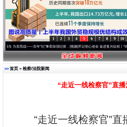
1
2
3
4
5
6
7
8
9
10
而战——百年“纪”事⑧加强纪律..
·[视频]
牢记初心使命 奋进复兴征程丨“转折之城”激荡.
首页
»
检察/法院新闻
“走近一线检察官”直
“走近一线检察官”直