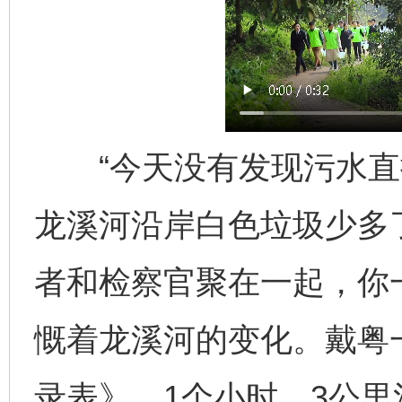
“今天没有发现污水直排
这是一记警钟！
谢
龙溪河沿岸白色垃圾少多了
者和检察官聚在一起，你
慨着龙溪河的变化。戴粤
录表》。1个小时，3公里