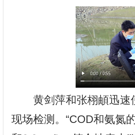
黄剑萍和张栩頔迅速使
现场检测。“COD和氨氮的