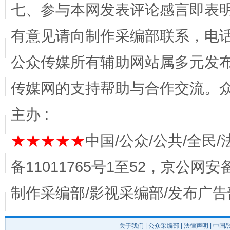
七、参与本网发表评论感言即表明
习近平的博鳌关键词
魏明亮
有意见请向制作采编部联系，电话：0
公众传媒所有辅助网站属多元发
传媒网的支持帮助与合作交流。
主办 :
★★★★★
中国/公众/公共/全民/
生
“刷贴”乱象丛生
备11011765号1至52，京公网安备：
制作采编部/影视采编部/发布广告
关于我们
|
公众采编部
|
法律声明
| 中国