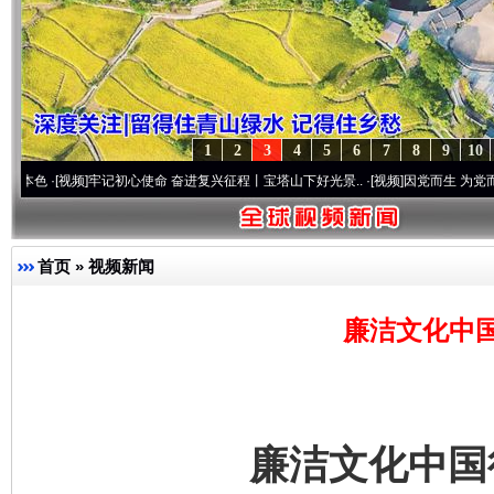
1
2
3
4
5
6
7
8
9
10
频]
牢记初心使命 奋进复兴征程丨宝塔山下好光景..
·[视频]
因党而生 为党而战——百年“
首页
»
视频新闻
廉洁文化中
廉洁文化中国