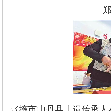
郑
张掖市山丹县非遗传承人