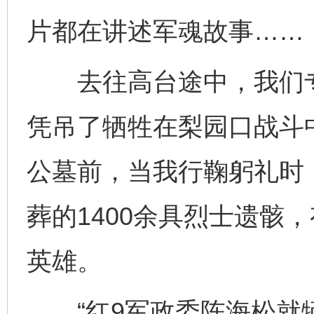
片都在讲述军魂故事……
去往高台途中，我们专
凭吊了牺牲在梨园口战斗
公墓前，当我行鞠躬礼时
葬的1400余具烈士遗骸
英雄。
“红9军政委陈海松就