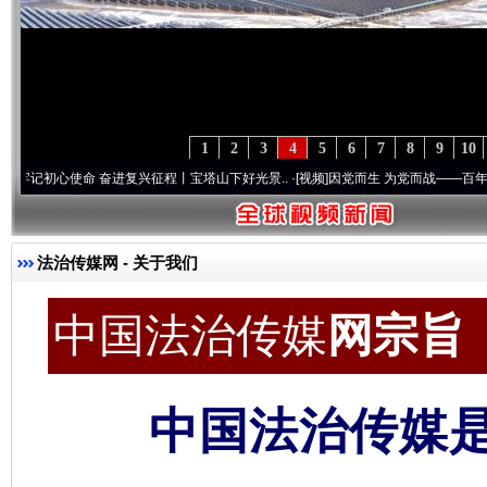
1
2
3
4
5
6
7
8
9
10
命 奋进复兴征程丨宝塔山下好光景..
·[视频]
因党而生 为党而战——百年“纪”事⑧加强纪
法治传媒网
- 关于我们
中国法治传媒
网宗旨 c
中国法治传媒