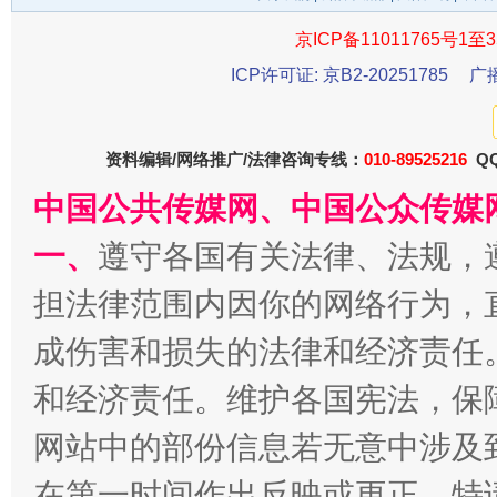
京ICP备11011765号1至3
今
在谋一域中谋全局
ICP许可证: 京B2-20251785
广
资料编辑/网络推广/法律咨询专线：
010-89525216
QQ
中国公共传媒网、中国公众传媒
一、
遵守各国有关法律、法规，
担法律范围内因你的网络行为，
习近平的博鳌关键词
成伤害和损失的法律和经济责任
魏明亮
和经济责任。维护各国宪法，保
网站中的部份信息若无意中涉及
在第一时间作出反映或更正。特