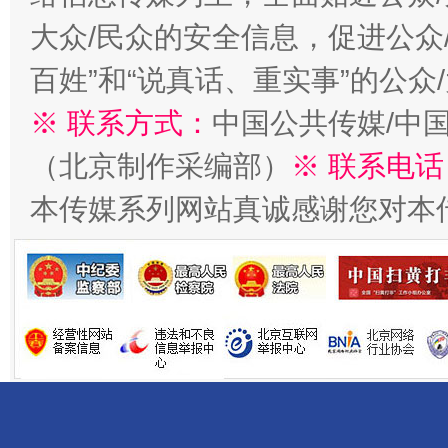
今
在谋一域中谋全局
大众/民众的安全信息，促进公众
百姓”和“说真话、重实事”的公众
※ 联系方式：
中国公共传媒/中
（北京制作采编部）
※ 联系电话
本传媒系列网站真诚感谢您对本
习近平的博鳌关键词
魏明亮