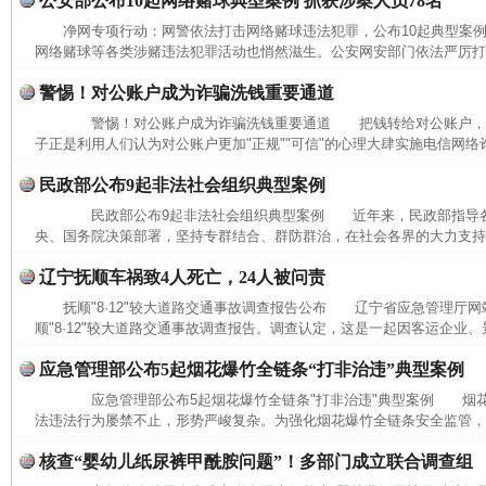
公安部公布10起网络赌球典型案例 抓获涉案人员78名
净网专项行动：网警依法打击网络赌球违法犯罪，公布10起典型
网络赌球等各类涉赌违法犯罪活动也悄然滋生。公安网安部门依法严厉打击
警惕！对公账户成为诈骗洗钱重要通道
警惕！对公账户成为诈骗洗钱重要通道 把钱转给对公账户，
子正是利用人们认为对公账户更加"正规""可信"的心理大肆实施电信网络
民政部公布9起非法社会组织典型案例
民政部公布9起非法社会组织典型案例 近年来，民政部指导各
央、国务院决策部署，坚持专群结合、群防群治，在社会各界的大力支持下
辽宁抚顺车祸致4人死亡，24人被问责
抚顺"8·12"较大道路交通事故调查报告公布 辽宁省应急管理厅网
顺"8·12"较大道路交通事故调查报告。调查认定，这是一起因客运企业、
应急管理部公布5起烟花爆竹全链条“打非治违”典型案例
应急管理部公布5起烟花爆竹全链条"打非治违"典型案例 烟花
法违法行为屡禁不止，形势严峻复杂。为强化烟花爆竹全链条安全监管，进
网上购药对药下症？
核查“婴幼儿纸尿裤甲酰胺问题”！多部门成立联合调查组