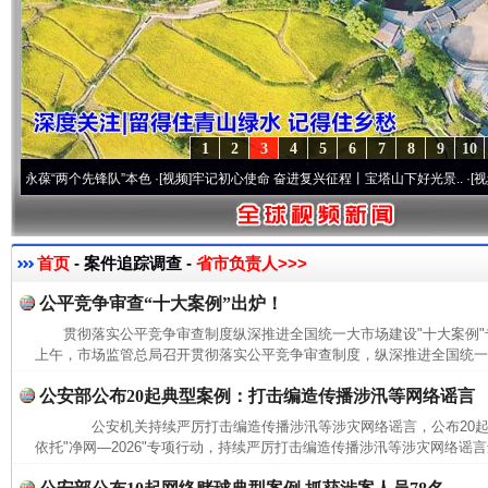
1
2
3
4
5
6
7
8
9
10
葆“两个先锋队”本色
·[视频]
牢记初心使命 奋进复兴征程丨宝塔山下好光景..
·[视频]
因党
首页
- 案件追踪调查 -
省市负责人>>>
公平竞争审查“十大案例”出炉！
贯彻落实公平竞争审查制度纵深推进全国统一大市场建设"十大案例
上午，市场监管总局召开贯彻落实公平竞争审查制度，纵深推进全国统一大
公安部公布20起典型案例：打击编造传播涉汛等网络谣言
公安机关持续严厉打击编造传播涉汛等涉灾网络谣言，公布20
依托"净网—2026"专项行动，持续严厉打击编造传播涉汛等涉灾网络谣言