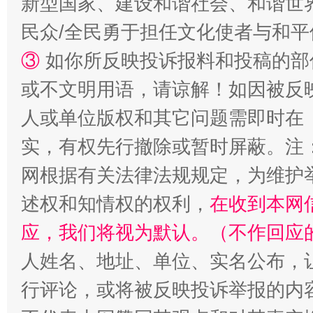
新型国家、建设和谐社会、和谐世界
漫山遍野的桃花与雪山、麦地、白藏房
除了
民众/全民勇于担任文化使者与和
③
如你所反映投诉报料和投稿的部
或不文明用语，请谅解！如因被反
人或单位版权和其它问题需即时在
实，有权先行撤除或暂时屏蔽。注
网根据有关法律法规规定，为维护
述权和知情权的权利，
在收到本网
招工难、用工荒背后
应，我们将视为默认。（不作回应
人姓名、地址、单位、实名公布，让
行评论，或将被反映投诉举报的内