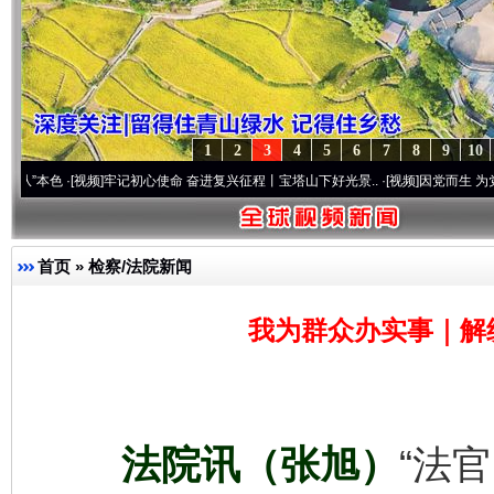
1
2
3
4
5
6
7
8
9
10
·[视频]
牢记初心使命 奋进复兴征程丨宝塔山下好光景..
·[视频]
因党而生 为党而战——百
首页
»
检察/法院新闻
我为群众办实事｜解
法院讯（张旭）
“法