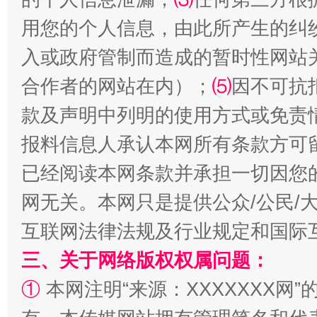
用您的个人信息，由此所产生的纠
入或政府管制而造成的暂时性网站
揭批美国五大"原罪"
"炒
合作者的网站在内）；
⑸
因不可抗
款及声明中列明的使用方式或免责
报料信息人承认本网所有条款方可
已经阅读本网条款并承担一切因您
网无关。本网只是提供公众/公民/
互联网法律法规及行业规定和国际
三、关于网络版权权属问题：
解纷+调解+退费，一次搞定
①
本网注明“来源：XXXXXXX网”