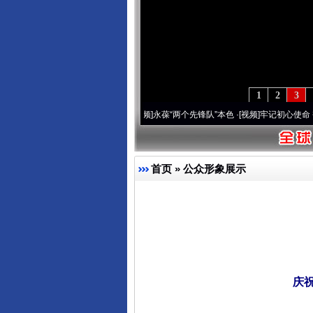
1
2
3
刻改变雪域高原..
·[视频]
永葆“两个先锋队”本色
·[视频]
牢记初心使命 奋进复兴征程丨宝
首页
»
公众形象展示
庆祝