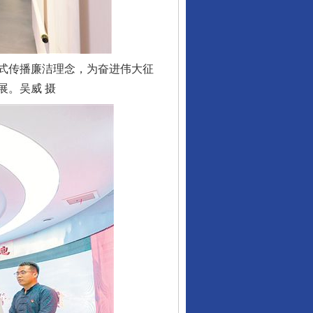
式传播廉洁理念，为奋进伟大征
展。吴威 摄