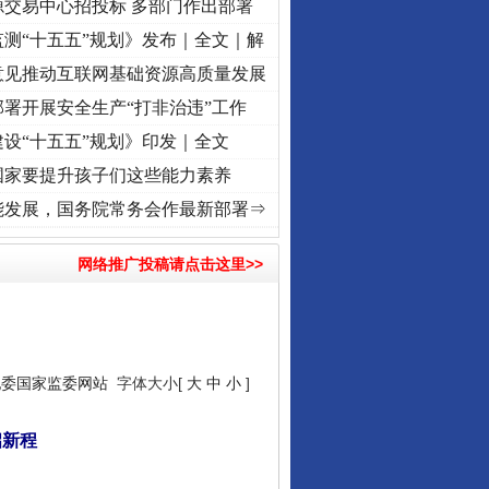
源交易中心招投标 多部门作出部署
测“十五五”规划》发布｜全文｜解
意见推动互联网基础资源高质量发展
署开展安全生产“打非治违”工作
设“十五五”规划》印发｜全文
国家要提升孩子们这些能力素养
命 奋进复兴征程丨“转折之城”激荡..
·[视频]
牢记初心使命 奋进复兴征程丨红船起航处 
能发展，国务院常务会作最新部署⇒
网络推广投稿请点击这里>>
纪委国家监委网站
字体大小[
大
中
小
]
启新程