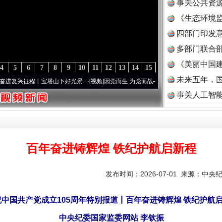
事关公共资
《生态环境监
读
四部门印发
多部门联合部
《美丽中国建
4
5
6
7
8
9
10
11
12
13
14
15
未来五年，
塔山下好光景..
·[视频]
因党而生 为党而战——百年“纪”事⑧加强纪律..
·[视频]
牢记初心使
事关人工智
百年奋进铸辉煌 铁纪护航启新程
发布时间：2026-07-01 来源：
中央
中国共产党成立105周年特别报道丨百年奋进铸辉煌 铁纪护航
中央纪委国家监委网站 李钦振