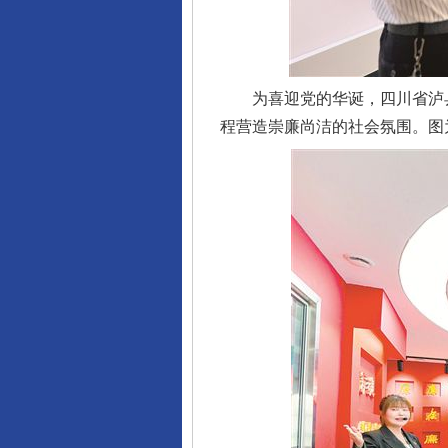
为喜迎党的华诞，四川省泸县
程营造崇廉尚洁的社会氛围。图