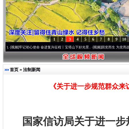
1
2
3
4
5
6
7
8
9
10
频]
牢记初心使命 奋进复兴征程丨宝塔山下好光景..
·[视频]
因党而生 为党而战——百年“纪
首页
»
法制新闻
《关于进一步规范群众来
国家信访局关于进一步