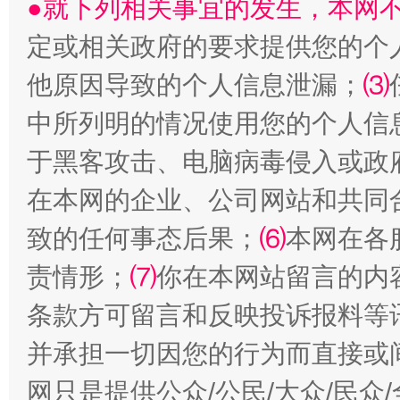
●就下列相关事宜的发生，本网
定或相关政府的要求提供您的个
他原因导致的个人信息泄漏；
⑶
揭批美国五大"原罪"
"炒
中所列明的情况使用您的个人信
于黑客攻击、电脑病毒侵入或政
在本网的企业、公司网站和共同
致的任何事态后果；
⑹
本网在各
责情形；
⑺
你在本网站留言的内
条款方可留言和反映投诉报料等
解纷+调解+退费，一次搞定
并承担一切因您的行为而直接或
网只是提供公众/公民/大众/民