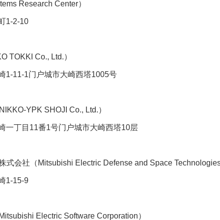
 Research Center）
2-10
KKI Co., Ltd.）
11-1门户城市大崎西塔1005号
YPK SHOJI Co., Ltd.）
丁目11番1号门户城市大崎西塔10层
ubishi Electric Defense and Space Technologies 
15-9
i Electric Software Corporation）