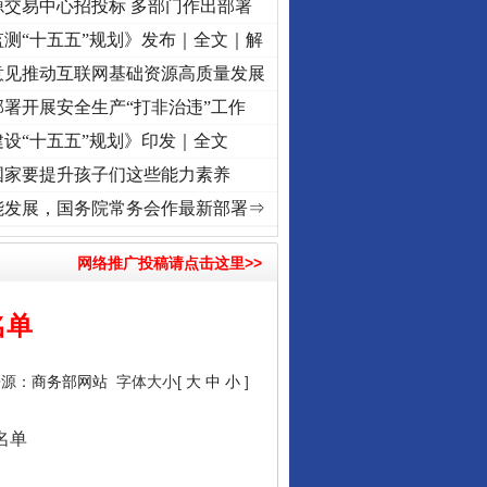
源交易中心招投标 多部门作出部署
测“十五五”规划》发布｜全文｜解
意见推动互联网基础资源高质量发展
署开展安全生产“打非治违”工作
设“十五五”规划》印发｜全文
国家要提升孩子们这些能力素养
转折之城”激荡..
·[视频]
牢记初心使命 奋进复兴征程丨红船起航处 潮起..
·[视频]
一首歌
能发展，国务院常务会作最新部署⇒
网络推广投稿请点击这里>>
名单
来源：
商务部网站
字体大小[
大
中
小
]
名单