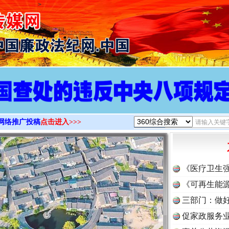
>
网络推广投稿
点击进入>>>
《医疗卫生
《可再生能源
三部门：做好
促家政服务业