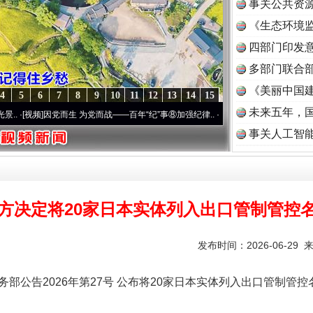
事关公共资
《生态环境监
读
四部门印发
多部门联合部
《美丽中国建
4
5
6
7
8
9
10
11
12
13
14
15
未来五年，
]
因党而生 为党而战——百年“纪”事⑧加强纪律..
·[视频]
牢记初心使命 奋进复兴征程丨“
事关人工智
方决定将20家日本实体列入出口管制管控
发布时间：2026-06-29 
务部公告2026年第27号 公布将20家日本实体列入出口管制管控