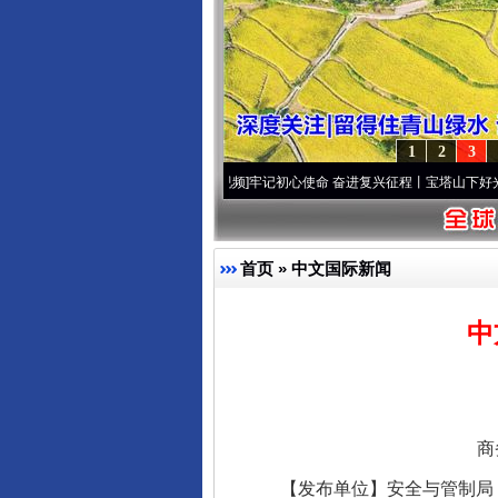
1
2
3
视频]
永葆“两个先锋队”本色
·[视频]
牢记初心使命 奋进复兴征程丨宝塔山下好光景..
·[视频
首页
»
中文国际新闻
中
商
【发布单位】安全与管制局