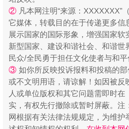
②
凡本网注明“来源：XXXXXX
它媒体，转载目的在于传递更多信
展示国家的国际形象，增强国家软
新型国家、建设和谐社会、和谐世界
民众/全民勇于担任文化使者与和
③
如你所反映投诉报料和投稿的部
漫山遍野的桃花与雪山、麦地、白藏房
除了
或不文明用语，请谅解！如因被反
人或单位版权和其它问题需即时在
实，有权先行撤除或暂时屏蔽。注
网根据有关法律法规规定，为维护
述权和知情权的权利，
在收到本网