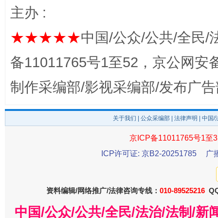
主办 :
★★★★★
中国/公众/公共/全民/
备11011765号1至52，京公网安备：
制作采编部/影视采编部/发布广告
这是一记警钟！
谢
关于我们
|
公众采编部
|
法律声明
| 中国
京ICP备11011765号1至3
ICP许可证: 京B2-20251785
广
资料编辑/网络推广/法律咨询专线：
010-89525216
QQ
中国/公众/公共/全民/法治/法制/
今