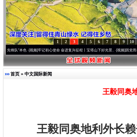
1
2
3
4
5
6
7
8
9
10
”本色
·[视频]
牢记初心使命 奋进复兴征程丨宝塔山下好光景..
·[视频]
因党而生 为党而战
首页
»
中文国际新闻
王毅同奥
王毅同奥地利外长赖