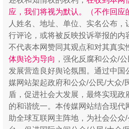
应，我们将视为默认。（不作回应
招工难、用工荒背后
人姓名、地址、单位、实名公布，让
行评论，或将被反映投诉举报的内
不代表本网赞同其观点和对其真实
体舆论为导向
，强化反腐和公众/公
发展营造良好舆论氛围。通过中国公
媒网站架起政府和公众/公民/大众
盾，促进社会大发展，最终实现政府
的和谐统一。本传媒网站结合现代
助全球互联网主阵地，为社会公众/