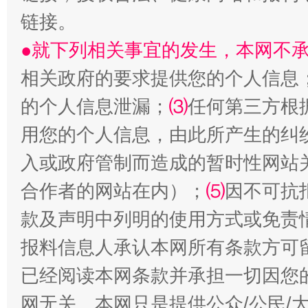
链接。
●就下列相关事宜的发生，本网不
生
“刷贴”乱象丛生
相关政府的要求提供您的个人信息
的个人信息泄漏；
⑶
任何第三方根
用您的个人信息，由此所产生的纠
入或政府管制而造成的暂时性网站
合作者的网站在内）；
⑸
因不可抗
款及声明中列明的使用方式或免责
揭批美国五大"原罪"
"炒
报料信息人承认本网所有条款方可
已经阅读本网条款并承担一切因您
网无关。本网只是提供公众/公民/