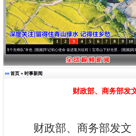
1
2
3
4
5
6
7
8
9
10
锋队”本色
·[视频]
牢记初心使命 奋进复兴征程丨宝塔山下好光景..
·[视频]
因党而生 为党
首页
»
时事新闻
财政部、商务部发
财政部、商务部发文，