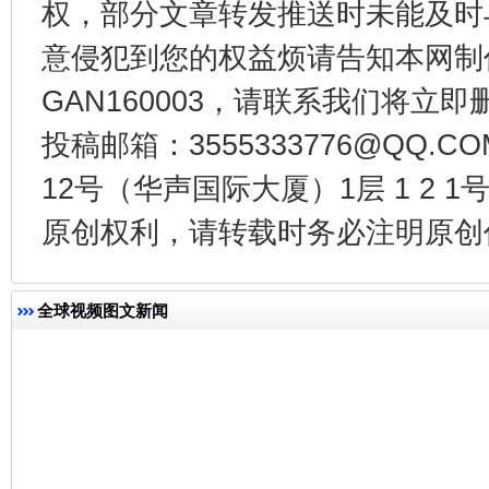
权，部分文章转发推送时未能及时
意侵犯到您的权益烦请告知本网制作采编
GAN160003，请联系我们将立即删
投稿邮箱：3555333776@QQ
今
在谋一域中谋全局
12号（华声国际大厦）1层 1 2
原创权利，请转载时务必注明原创作
全球视频图文新闻
习近平的博鳌关键词
魏明亮