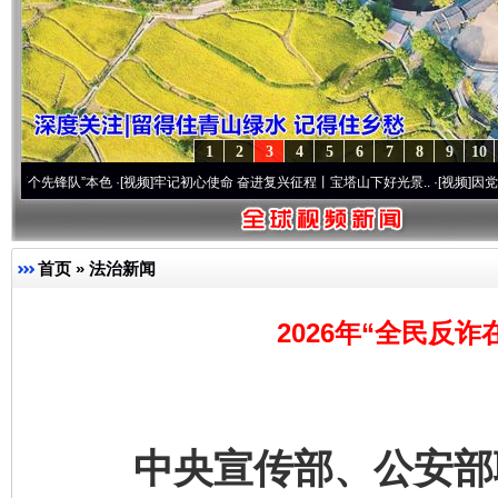
1
2
3
4
5
6
7
8
9
10
锋队”本色
·[视频]
牢记初心使命 奋进复兴征程丨宝塔山下好光景..
·[视频]
因党而生 为党而
首页
»
法治新闻
2026年“全民反
中央宣传部、公安部联合