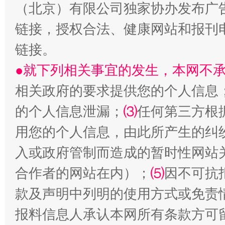
（北京）有限公司独家协办发布广
链接，授权合法、健康网站和报刊
链接。
●就下列相关事宜的发生，本网不
生
相关政府的要求提供您的个人信息
“刷贴”乱象丛生
的个人信息泄漏；
⑶
任何第三方根
用您的个人信息，由此所产生的纠
入或政府管制而造成的暂时性网站
合作者的网站在内）；
⑸
因不可抗
款及声明中列明的使用方式或免责
报料信息人承认本网所有条款方可
揭批美国五大"原罪"
"炒