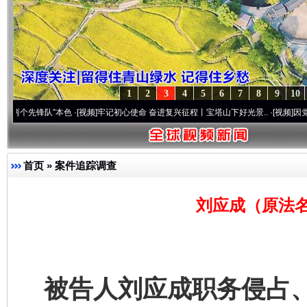
1
2
3
4
5
6
7
8
9
10
锋队”本色
·[视频]
牢记初心使命 奋进复兴征程丨宝塔山下好光景..
·[视频]
因党而生 为党
首页
»
案件追踪调查
刘应成（原法名
被告人刘应成职务侵占