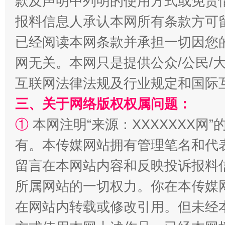
款及声明中列明的使用方式或免责
报料信息人承认本网所有条款方可
揭批美国五大"原罪"
"炒
已经阅读本网条款并承担一切因您
网无关。本网只是提供公众/公民/
互联网法律法规及行业规定和国际
三、关于网络版权权属问题：
①
本网注明“来源：XXXXXXX网”
有。本传媒网站拥有管理笔名和代
留言在本网站内容和反映投诉报料
解纷+调解+退费，一次搞定
所属网站的一切权力。你在本传媒
在网站内转载或修改引用。但未经