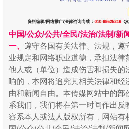
资料编辑/网络推广/法律咨询专线：
010-89525216
QQ
中国/公众/公共/全民/法治/法制/
一、
遵守各国有关法律、法规，遵
今
在谋一域中谋全局
业规定和网络职业道德，承担法律
他人或（单位）造成伤害和损失的
响的，本网将追究其相关法律和经
由和新闻自由。本传媒网站中的部
系我们，我们将在第一时间作出反
容系本人或法人版权所有，网站有
习近平的博鳌关键词
国/公众/公共/全民/法治/法制/新
魏明亮