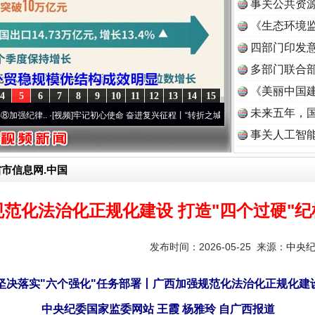
事关公共资
《生态环境监
读
四部门印发
多部门联合部
《美丽中国建
4
5
6
7
8
9
10
11
12
13
14
15
未来五年，
..
·[视频]
牢记初心使命 奋进复兴征程丨“转折之城”激荡..
·[视频]
牢记初心使命 奋进复兴
事关人工智
省市信息网.中国
范化法治化正规化建设 打造"四个过硬"
发布时间：2026-05-25 来源：
中央
 坚决落实"六个强化"任务部署丨广西加强规范化法治化正规化建设
中央纪委国家监委网站 王霞 杨雅玲 自广西报道