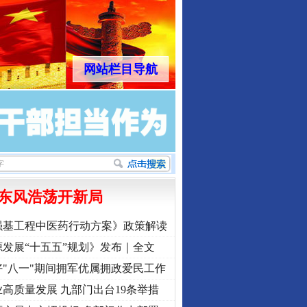
网站栏目导航
东风浩荡开新局
强基工程中医药行动方案》政策解读
发展“十五五”规划》发布｜全文
"八一"期间拥军优属拥政爱民工作
高质量发展 九部门出台19条举措