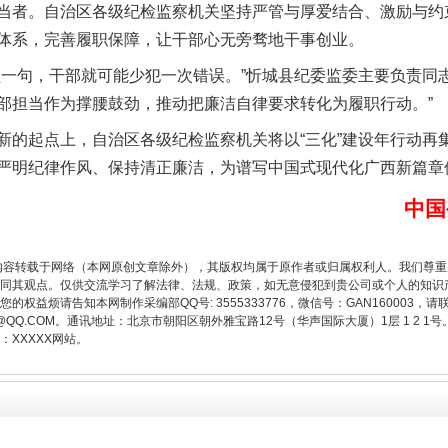
者。自治区各级纪检监察机关坚持严管与厚爱结合、激励与约
体系，完善履职保障，让干部心无旁骛地干事创业。
句，干部就可能少犯一次错误。”忻城县纪委监委主要负责同志
部担当作为撑腰鼓劲，推动把廉洁自律要求转化为履职行动。”
起点上，自治区各级纪检监察机关将以“三化”建设年行动再
严明纪律作风、保持清正廉洁，为谱写中国式现代化广西新篇章
中国
生物安全法正式实施
内容转载于网络（本网原创文章除外），其版权均属于原作者或归属权利人。我们尊
同其观点。仅供交流学习了解法律、法规、政策，如无意侵犯到贵公司或个人的知识
权益烦请告知本网制作采编部QQ号: 3555333776，微信号：GAN160003，请
3776@QQ.COM。通讯地址：北京市朝阳区朝外雅宝路12号（华声国际大厦）1层 1 
XXXXX网站。