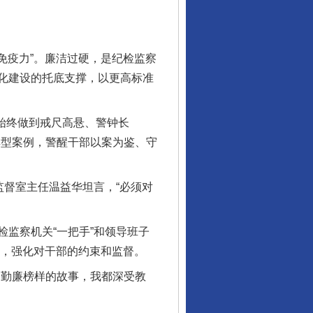
免疫力”。廉洁过硬，是纪检监察
化建设的托底支撑，以更高标准
新中国诞生的见证
始终做到戒尺高悬、警钟长
典型案例，警醒干部以案为鉴、守
督室主任温益华坦言，“必须对
监察机关“一把手”和领导班子
”，强化对干部的约束和监督。
勤廉榜样的故事，我都深受教
千亩耕地变“别墅”