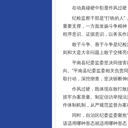
在动真碰硬中彰显作风过硬
网上购药对药下症？
纪检监察干部是“打铁的人”，
重要支撑，一方面发扬斗争精神
程序意识、证据意识，以务实作
敢于斗争、善于斗争是纪检监
则和大是大非问题上敢于交锋亮
平南县纪委监委坚决同侵害群
向。”平南县纪委监委相关负责
取行动，深挖彻查，坚决斩断伸向
作风过硬，既体现在敢打敢拼
这是一记警钟！
抓牢办案质量。制定信访举报法
作体制机制，从严规范监督办案
同时，自治区纪委监委聚焦“高
该适用哪种形态就适用哪种形态