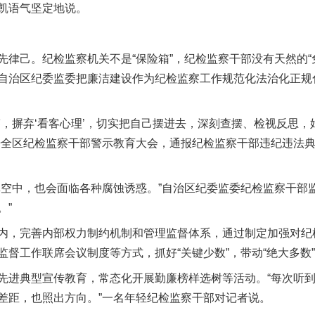
凯语气坚定地说。
己。纪检监察机关不是“保险箱”，纪检监察干部没有天然的“
自治区纪委监委把廉洁建设作为纪检监察工作规范化法治化正规
今年投资意愿榜揭晓
摒弃‘看客心理’，切实把自己摆进去，深刻查摆、检视反思，
开全区纪检监察干部警示教育大会，通报纪检监察干部违纪违法
中，也会面临各种腐蚀诱惑。”自治区纪委监委纪检监察干部监
。”
完善内部权力制约机制和管理监督体系，通过制定加强对纪检
监督工作联席会议制度等方式，抓好“关键少数”，带动“绝大多数
进典型宣传教育，常态化开展勤廉榜样选树等活动。“每次听到
魏明亮严重违纪违法案透视
差距，也照出方向。”一名年轻纪检监察干部对记者说。