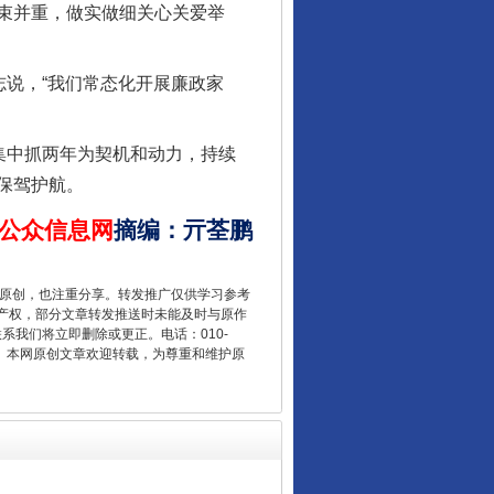
束并重，做实做细关心关爱举
说，“我们常态化开展廉政家
集中抓两年为契机和动力，持续
保驾护航。
公众信息网
摘编
：
亓荃鹏
别拿“量子”当幌子
重原创，也注重分享。转发推广仅供学习参考
产权，部分文章转发推送时未能及时与原作
联系我们将立即删除或更正。电话：010-
2 1号。本网原创文章欢迎转载，为尊重和维护原