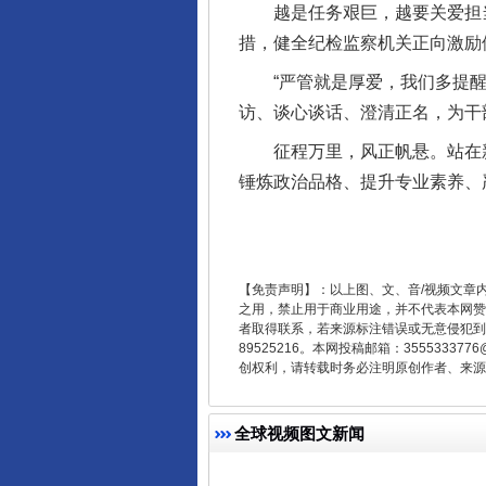
越是任务艰巨，越要关爱担当
措，健全纪检监察机关正向激励
“严管就是厚爱，我们多提醒一
访、谈心谈话、澄清正名，为干
征程万里，风正帆悬。站在新的
锤炼政治品格、提升专业素养、
“刷贴”乱象丛生
【免责声明】：以上图、文、音/视频文章
之用，禁止用于商业用途，并不代表本网赞
者取得联系，若来源标注错误或无意侵犯到您的
89525216。本网投稿邮箱：355533
创权利，请转载时务必注明原创作者、来源：
全球视频图文新闻