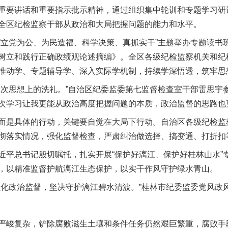
重要讲话和重要指示批示精神，通过组织集中轮训和专题学习研
全区纪检监察干部从政治和大局把握问题的能力和水平。
党为公、为民造福、科学决策、真抓实干”主题举办专题读书
树立和践行正确政绩观论述摘编》。全区各级纪检监察机关和纪
推动学、专题辅导学、深入实际学机制，持续学深悟透，筑牢思
思想上的洗礼。”自治区纪委监委第七监督检查室干部雷思宇参
次学习让我更能从政治高度把握问题的本质，政治监督的思路也
是具体的行动，关键要自觉在大局下行动。自治区各级纪检监
彻落实情况，强化监督检查，严肃纠治做选择、搞变通、打折扣
总书记殷切嘱托，扎实开展“保护好漓江、保护好桂林山水”
，以精准监督护航漓江生态保护，以实干作风守护绿水青山。
政治监督，坚决守护漓江碧水清波。”桂林市纪委监委党风政
峻复杂，铲除腐败滋生土壤和条件任务仍然艰巨繁重，腐败手