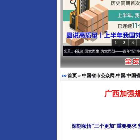
1
2
3
 奋进复兴征程丨宝塔山下好光景..
·[视频]
因党而生 为党而战——百年“纪”事⑧加强纪律
首页
»
中国省市公众网.中国/中国
广西加强规
深刻领悟"三个更加"重要要求