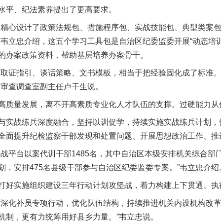
水平、纪法素养提出了更高要求。
精心设计了政策法规包、措施程序包、实战技能包、典型类案包
长韦立忠介绍，这五个学习工具包是自治区纪委监委开展“动态培
的办案政策资料，帮助基层培养办案骨干。
取证指引、谈话策略、文书模板，相当于把经验固化成了标准。
八审查调查室副主任卢干生说。
质量发展，离不开高素质专业化人才队伍的支撑。过硬能力从
实战练兵深度融合，坚持以训促学，持续实施实战练兵计划，
全面提升纪检监察干部发现和处置问题、开展思想政治工作、推
平台以案代训干部1485名，其中自治区本级安排机关综合部门
划，安排475名县级干部参与自治区纪委监委专案。”韦立忠介绍
好实施组织建设三年行动计划攻坚战，着力构建上下贯通、执
深化补员专项行动，优化队伍结构，持续推进机关内设机构改革
机制，更有力统筹用好县乡力量。”韦立忠说。