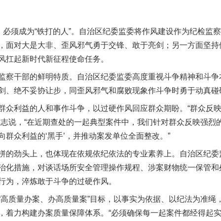
必须成为“铁打的人”。自治区纪委监委将作风建设作为纪检监
茶叶“炒上天”
，面对大是大非、歪风邪气勇于交锋、敢于亮剑；另一方面坚持
风扛起新时代新征程使命任务。
察干部的鲜明特质。自治区纪委监委高度重视斗争精神和斗争
剑、绝不妥协让步，同歪风邪气和腐败现象作斗争时勇于动真碰
众利益的人和事作斗争，以过硬作风回应群众期盼。“群众反映
同志说，“在近期查处的一起典型案件中，我们针对群众反映强烈
群众利益的‘黑手’，并推动案发单位全面整改。”
的劲头上，也体现在依规依纪依法的专业素养上。自治区纪委
谢谢有你温暖了四季
治化措施，对谈话场所安全管理操作规程、涉案财物统一保管和
行为，淬炼敢于斗争的过硬作风。
质量办案、办高质量案”目标，以事实为依据、以纪法为准绳
，着力构建办案质量保障体系。“必须确保每一起案件都经得起实