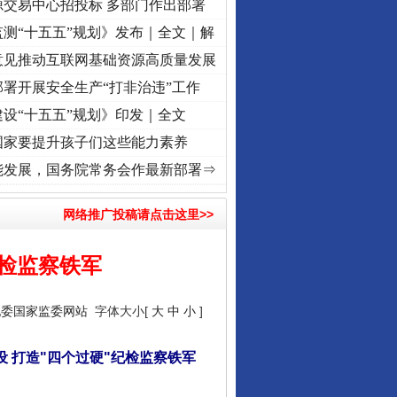
源交易中心招投标 多部门作出部署
测“十五五”规划》发布｜全文｜解
意见推动互联网基础资源高质量发展
署开展安全生产“打非治违”工作
设“十五五”规划》印发｜全文
国家要提升孩子们这些能力素养
征程丨红船起航处 潮起..
·[视频]
一首歌的时间，读懂乐至的“诗与远方”
·[视频]
从《水
能发展，国务院常务会作最新部署⇒
网络推广投稿请点击这里>>
纪检监察铁军
纪委国家监委网站
字体大小[
大
中
小
]
 打造"四个过硬"纪检监察铁军