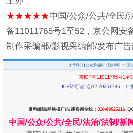
主办 :
★★★★★
中国/公众/公共/全民/
备11011765号1至52，京公网安备：
这是一记警钟！
谢
制作采编部/影视采编部/发布广告
关于我们
|
公众采编部
|
法律声明
| 中国
京ICP备11011765号1至3
ICP许可证: 京B2-20251785
广
资料编辑/网络推广/法律咨询专线：
010-89525216
QQ
今
在谋一域中谋全局
中国/公众/公共/全民/法治/法制/