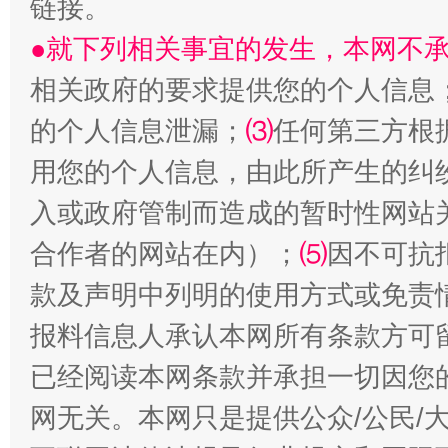
链接。
生
“刷贴”乱象丛生
●就下列相关事宜的发生，本网不
相关政府的要求提供您的个人信息
的个人信息泄漏；
⑶
任何第三方根
用您的个人信息，由此所产生的纠
入或政府管制而造成的暂时性网站
合作者的网站在内）；
⑸
因不可抗
揭批美国五大"原罪"
"炒
款及声明中列明的使用方式或免责
报料信息人承认本网所有条款方可
已经阅读本网条款并承担一切因您
网无关。本网只是提供公众/公民/