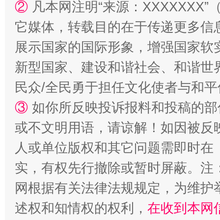
②
凡本网注明“来源：XXXXXX
它媒体，转载目的在于传递更多信
展示国家的国际形象，增强国家软
新型国家、建设和谐社会、和谐世界
民众/全民勇于担任文化使者与和
漫山遍野的桃花与雪山、麦地、白藏房
除了
③
如你所反映投诉报料和投稿的部
或不文明用语，请谅解！如因被反
人或单位版权和其它问题需即时在
实，有权先行撤除或暂时屏蔽。注
网根据有关法律法规规定，为维护
述权和知情权的权利，
在收到本网