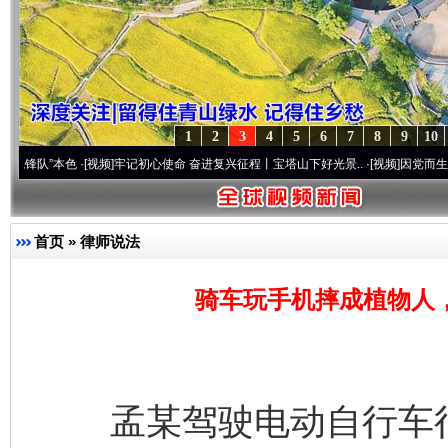
1
2
3
4
5
6
7
8
9
10
本色
·[视频]
牢记初心使命 奋进复兴征程丨宝塔山下好光景..
·[视频]
因党而生 为党而战—
首页
»
律师说法
骑车玩手机摔成植物人，
孟某驾驶电动自行车行