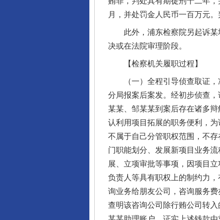
贿罪，判处其有期徒刑十二年，
月，并处罚金人民币一百万元。
此外，浦东检察院另起诉某地产
决或在法院审理阶段。
【检察机关履职过程】
（一）全程引导侦查取证，准
分局报案后案发。经初步侦查，
某某、邹某某到案后存在诸多辩
认利用项目拓展的职务便利，为
不属于自己分管职权范围，不存
门职能划分、发展新项目业务流
展、立项审批等事项，因项目立
负责人等具有职权上的制约力，
询业务给朋友公司，咨询服务费
查明该咨询公司除行贿公司转入
某某助理账户，证实上述钱款由