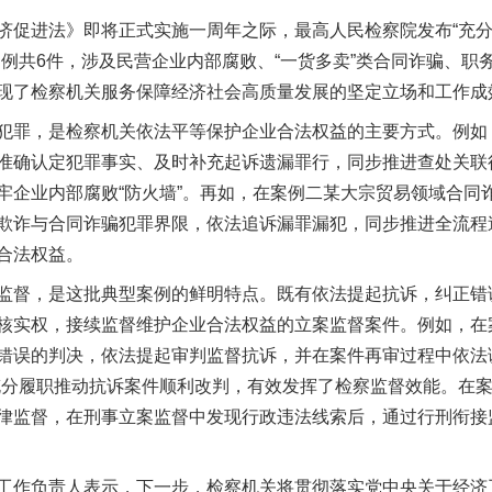
进法》即将正式实施一周年之际，最高人民检察院发布“充分
案例共6件，涉及民营企业内部腐败、“一货多卖”类合同诈骗、职
现了检察机关服务保障经济社会高质量发展的坚定立场和工作成
罪，是检察机关依法平等保护企业合法权益的主要方式。例如
准确认定犯罪事实、及时补充起诉遗漏罪行，同步推进查处关联
牢企业内部腐败“防火墙”。再如，在案例二某大宗贸易领域合同
欺诈与合同诈骗犯罪界限，依法追诉漏罪漏犯，同步推进全流程
合法权益。
督，是这批典型案例的鲜明特点。既有依法提起抗诉，纠正错
核实权，接续监督维护企业合法权益的立案监督案件。例如，在
错误的判决，依法提起审判监督抗诉，并在案件再审过程中依法
充分履职推动抗诉案件顺利改判，有效发挥了检察监督效能。在
律监督，在刑事立案监督中发现行政违法线索后，通过行刑衔接
作负责人表示，下一步，检察机关将贯彻落实党中央关于经济工