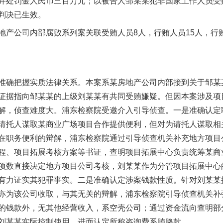
并处罚金人民币三百万元；以被告人邹某某犯非国家工作人员受
判决已生效。
公司内部腐败系列案关联受贿人员8人，行贿人员15人，行贿
确把握实质法律关系。本案系某房地产公司内部接到关于邹某
证据指向邹某某的上级刘某某有共同受贿嫌疑。但因本案涉及项
解，侦查难度大。浦东检察院受邀介入引导侦查。一是准确认定
请托人谋取某商业广场项目合作提供便利，但对为请托人谋取相
在职务便利的辩解，浦东检察院通过引导侦查机关补充地方项目
程、项目拓展考核方案等书证，查明项目拓展中心负责统筹某商
项数直接决定地方项目公司考核，刘某某作为分管项目拓展中心
有力证实其犯罪事实。二是准确认定涉案钱款性质。针对刘某某
亦为该公司收取，与其无关的辩解，浦东检察院引导侦查机关补
的钱款外，无其他经营收入，系空壳公司；通过资金流向查明部
刘某某实际控制使用，进而认定所称咨询费系贿赂款。