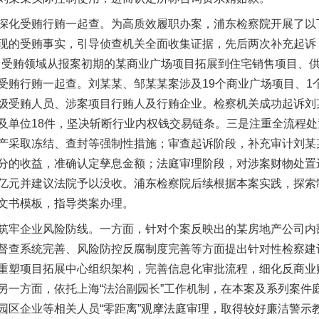
化受贿行贿一起查。为高质效履职办案，浦东检察院开展了以
现的受贿事实，引导侦查机关全面收集证据，先后两次补充起诉，
元，受贿领域从报案初期的某商业广场项目拓展到住宅销售项目、
受贿行贿一起查。刘某某、邹某某案涉及19个商业广场项目、1个
级受贿人员、涉案项目行贿人及行贿企业。检察机关成功起诉刘
及单位18件，坚决斩断行业内权钱交易链条。三是注重全流程
产采取冻结、查封等强制性措施；审查起诉阶段，补充审计刘某
分的收益，准确认定孳息金额；法庭审理阶段，对涉案财物处置
亿元并建议法院予以没收。浦东检察院后续根据本案实践，探索
文书模板，指导类案办理。
牢企业风险防线。一方面，针对个案反映出的某房地产公司内
督查系统完善、风险防控反腐制度完善等方面提出针对性检察建
重塑项目拓展中心组织架构，完善信息化审批流程，细化反商业
另一方面，依托上海“法治副园长”工作机制，在本案及系列案件
园区企业等相关人员“零距离”观摩法庭审理，取得较好廉洁警示