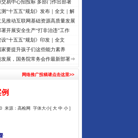
源交易中心招投标 多部门作出部署
测“十五五”规划》发布｜全文｜解
意见推动互联网基础资源高质量发展
署开展安全生产“打非治违”工作
设“十五五”规划》印发｜全文
国家要提升孩子们这些能力素养
征程丨“转折之城”激荡..
·[视频]
牢记初心使命 奋进复兴征程丨红船起航处 潮起..
·[视频
能发展，国务院常务会作最新部署⇒
网络推广投稿请点击这里>>
案例
20 来源：
高检网
字体大小[
大
中
小
]
督