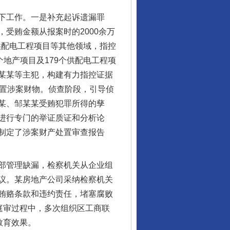
下工作。一是补充起诉遗漏罪
受贿金额从报案时的2000余万
供配电工程项目等其他领域，指控
地产项目及179个供配电工程项
某某等主犯，构建有力指控证据
处置涉案财物。侦查阶段，引导侦
某、邹某某受贿犯罪所得的孳
进行专门的举证质证和分析论
制定了涉案财产处置审查报告
部管理缺漏，检察机关从企业组
议。某房地产公司采纳检察机关
贿赂条款和违约责任，堵塞腐败
庭审过程中，多次组织区工商联
教育效果。