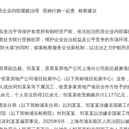
企业内部腐败治理 受贿行贿一起查 检察建议
依法平等保护各类所有制经济产权，依法惩治民营企业内部腐
查处关联行受贿犯罪，维护企业合法权益及公平竞争的市场环境
“防火墙”的同时，探索检察服务企业新机制，以法治之力护航民
席副总裁。邹某某，原系某房地产公司上海分公司副总裁兼项
某分管某房地产公司项目拓展中心（以下简称项目拓展中心）业务
人或伙同邹某某等下属员工，收受多家房地产项目合作方给予的
亿余元，个人非法所得1亿余元；邹某某收受贿赂共计1.177亿元，
浦东分局（以下简称浦东分局）以刘某某、邹某某涉嫌非国家工
察院（以下简称浦东检察院）对刘某某、邹某某以涉嫌非国家工作人
起诉刘某某漏罪事实。2025年9月，上海市浦东新区人民法院以