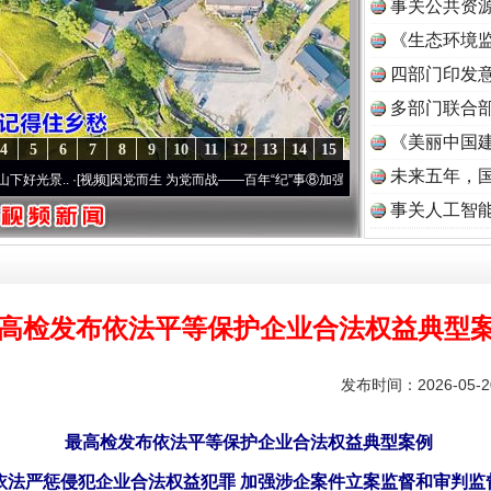
事关公共资
《生态环境监
读
四部门印发
多部门联合部
《美丽中国建
4
5
6
7
8
9
10
11
12
13
14
15
未来五年，
.
·[视频]
因党而生 为党而战——百年“纪”事⑧加强纪律..
·[视频]
牢记初心使命 奋进复兴
事关人工智
高检发布依法平等保护企业合法权益典型
发布时间：2026-05-
最高检发布依法平等保护企业合法权益典型案例
依法严惩侵犯企业合法权益犯罪 加强涉企案件立案监督和审判监