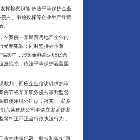
发挥检察职能 依法平等保护企业
务侵占、串通投标等企业生产经营
效。
，在案例一某民营房地产企业内
行受贿犯罪；同时坚持标本兼
诈骗案中，涉案金额高达68亿余
追赃挽损，依法平等保护涵盖国
误裁判，回应企业信访诉求的审
案例五杨某某职务侵占审判监督
调取使用境外证据，落实“一案多
案例六某建筑公司申请立案监督案
监督纠正不正当行政执法行为，
作的决策部署，坚持和落实“两