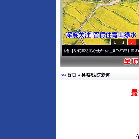
1
2
3
..
·[视频]
永葆“两个先锋队”本色
·[视频]
牢记初心使命 奋进复兴征程丨宝塔山下好光景.
首页
»
检察/法院新闻
最