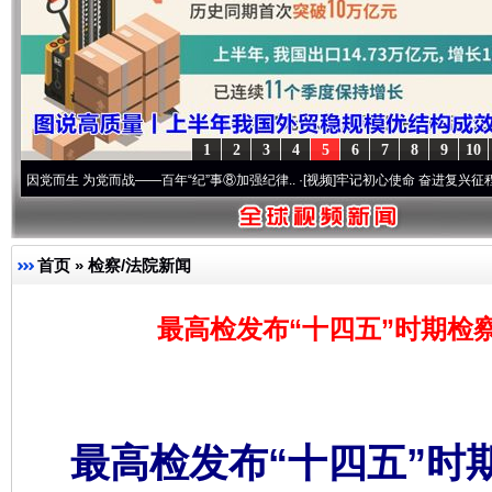
1
2
3
4
5
6
7
8
9
10
生 为党而战——百年“纪”事⑧加强纪律..
·[视频]
牢记初心使命 奋进复兴征程丨“转折之城
首页
»
检察/法院新闻
最高检发布“十四五”时期检
最高检发布“十四五”时