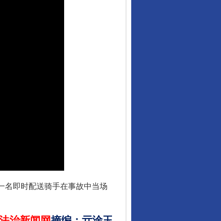
“神药”背后的真相
法官巧妙执行解纠纷
，一名即时配送骑手在事故中当场
法治新闻网
摘编
：
亓淦玉