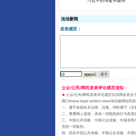
法治新闻
发表感言：
“刷贴”乱象丛生
公众/公民/网民发表评论感言须知：
★
公众/公民/网民发表评论感言仅供网友表达个人看法
闻Chinese legal system new
一、遵守各国有关法律、法规，同时遵守《
互
二、尊重网上道德，承担一切因您的行为而直
三、中国公共传媒、中国公众传媒、中国全民传媒China 
言的一切权利。
四、您在中国公共传媒、中国公众传媒、中国全民传媒Chin
揭批美国五大"原罪"