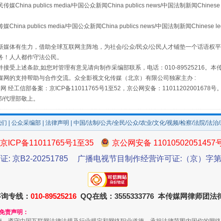
 publics media/中国公众新闻China publics news/中国法制新闻Chinese 
publics media/中国公众新闻China publics news/中国法制新闻Chinese l
媒体有生力，借助全球互联网主阵地，为社会/公众/民众/公民人才铺垫一个话语权平
务！人人都作守法公民。
接受上述条款,如您对管理有意见请向制作采编部联系，电话：010-89525216。
媒网的支持帮助与合作交流。众全影视文化传媒（北京）有限公司独家主办 :
网 经工信部备案：京ICP备11011765号1至52，京公网安备：11011202001678号
部/代理部敬上。
我们
|
公众采编部
|
法律声明
| 中国/法制/公共/全民/公众/农业/文化/视频/检察/法院/法治
珠宝鉴定乱象
京ICP备11011765号1至35
京公网安备 11010502051457
证: 京B2-20251785
广播电视节目制作经营许可证:（京）字第3
咨询专线：
010-89525216
QQ在线：3555333776 本传媒网律师团
和免责声明：