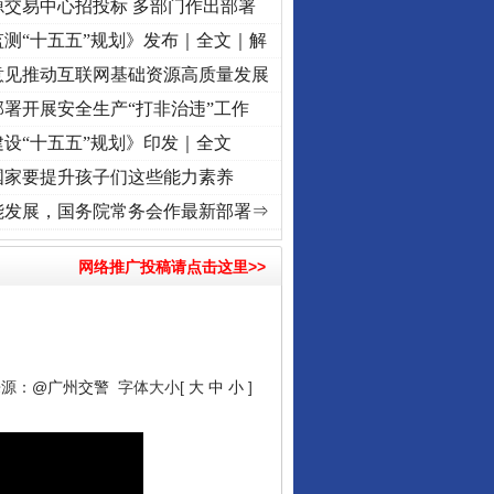
源交易中心招投标 多部门作出部署
测“十五五”规划》发布｜全文｜解
意见推动互联网基础资源高质量发展
署开展安全生产“打非治违”工作
设“十五五”规划》印发｜全文
国家要提升孩子们这些能力素养
心使命 奋进复兴征程丨“转折之城”激荡..
·[视频]
牢记初心使命 奋进复兴征程丨红船起航处
能发展，国务院常务会作最新部署⇒
网络推广投稿请点击这里>>
来源：
@广州交警
字体大小[
大
中
小
]