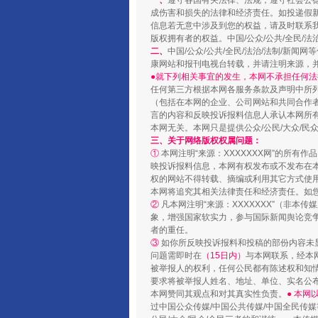
一、
遵守各国有关法律、法规，遵守社会公
成伤害和损失的法律和经济责任。如投递假
信息若无意中涉及到您的权益，请及时联系
版权拥有者的权益。中国/公众/公共/全民/法
二、
中国/公众/公共/全民/法治/法制/
站台名比不上好声名
康网站和报刊电视台转载，并请注明来源，
●就下列相关事宜的发生，本网不承担任何法
任何第三方根据本网各服务条款及声明中所
（包括在本网的企业、公司网站和共同合作
言的内容和反映投诉报料信息人承认本网所
本网无关。本网只是提供公众/公民/大众/
三、关于网络版权权属问题：
①
本网注明“来源：XXXXXXX网”的所有
映投诉报料信息，本网有权发布或不发布在
权的网站不得转载、摘编或利用其它方式使用
本网将追究其相关法律责任和经济责任。如
②
凡本网注明“来源：XXXXXXX”（非
象，增强国家软实力，参与国际新闻舆论竞争
者的重任。
漫山遍野的桃花与雪山、麦地、白
③
如你所反映投诉报料和投稿的部份内容未
问题需即时在
（15日内）
与本网联系，经本
被举报人的权利，任何公民都有陈述权和知
要求将被举报人姓名、地址、单位、实名公布
本网赞同其观点和对其真实性负责。
● 本
过中国公众传媒/中国公共传媒/中国全民传媒