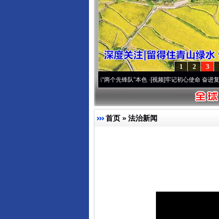
1
2
3
深刻改变雪域高原..
·[视频]
永葆“两个先锋队”本色
·[视频]
牢记初心使命 奋进复兴征程丨
首页
»
法治新闻