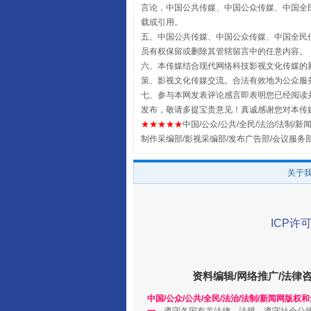
言论，中国公共传媒、中国公众传媒、中国全民传媒China
载或引用。
五、中国公共传媒、中国公众传媒、中国全民传媒China 
员有权保留或删除其管辖留言中的任意内容。
六、本传媒结合现代网络科技影视文化传媒的新
策、影视文化传媒交流。合法有效地为公众服
七、参与本网发表评论感言即表明您已经阅读并
发布，敬请多提宝贵意见！真诚感谢您对本传
★★★★★
中国/公众/公共/全民/法治/法制/新闻
制作采编部/影视采编部/发布广告部/会议服务
关于
解纷+调解+退费，一次搞定
ICP许可
资料编辑/网络推广/法律
中国/公众/公共/全民/法治/法制/新闻网版权