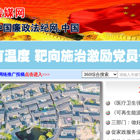
>
网络推广投稿
点击进入>>>
《医疗卫生
《可再生能源
三部门：做好
促家政服务业