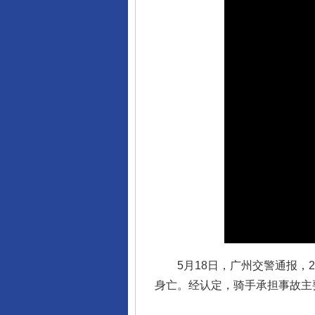
网上购药对药下症？
这是一记警钟！
5月18日，广州交警通报，20
身亡。经认定，骑手承担事故主