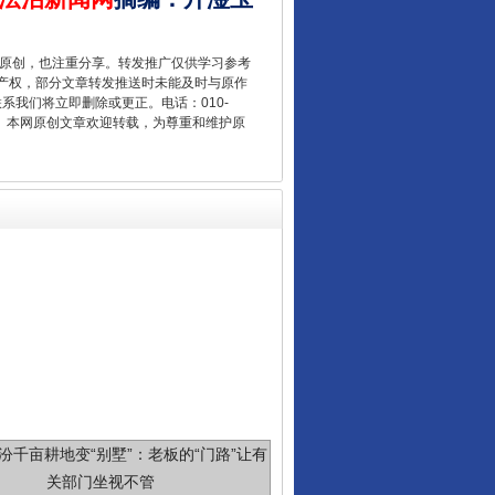
重原创，也注重分享。转发推广仅供学习参考
产权，部分文章转发推送时未能及时与原作
联系我们将立即删除或更正。电话：010-
新中国诞生的见证
2 1号。本网原创文章欢迎转载，为尊重和维护原
千亩耕地变“别墅”