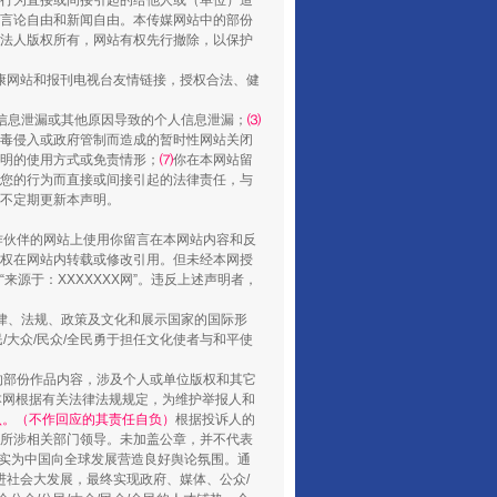
行为直接或间接引起的给他人或（单位）造
言论自由和新闻自由。本传媒网站中的部份
法人版权所有，网站有权先行撤除，以保护
健康网站和报刊电视台友情链接，授权合法、健
“谁都不怕”的他落马了
信息泄漏或其他原因导致的个人信息泄漏；
⑶
毒侵入或政府管制而造成的暂时性网站关闭
明的使用方式或免责情形；
⑺
你在本网站留
您的行为而直接或间接引起的法律责任，与
将不定期更新本声明。
合作伙伴的网站上使用你留言在本网站内容和反
权在网站内转载或修改引用。但未经本网授
源于：XXXXXXX网”。违反上述声明者，
法律、法规、政策及文化和展示国家的国际形
大众/民众/全民勇于担任文化使者与和平使
用生命托举生命
的部份作品内容，涉及个人或单位版权和其它
本网根据有关法律法规规定，为维护举报人和
认。（不作回应的其责任自负）
根据投诉人的
至所涉相关部门领导。未加盖公章，并不代表
督，实为中国向全球发展营造良好舆论氛围。通
促进社会大发展，最终实现政府、媒体、公众/