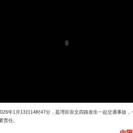
茶叶“炒上天”
谢谢有你温暖了四季
26年1月13日14时47分，荔湾区崇文四路发生一起交通事故
要责任。
中国