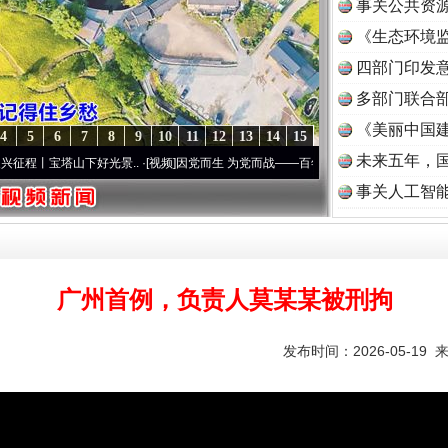
事关公共资
《生态环境监
读
四部门印发
多部门联合部
《美丽中国建
4
5
6
7
8
9
10
11
12
13
14
15
未来五年，
宝塔山下好光景..
·[视频]
因党而生 为党而战——百年“纪”事⑧加强纪律..
·[视频]
牢记初
事关人工智
广州首例，负责人莫某某被刑拘
发布时间：2026-05-19 