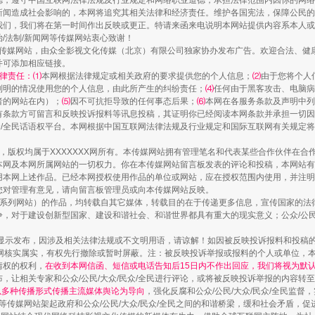
德，遵守中国互联网法律法规及行业规定和网络职业道德，承担法律范围内因你的网络
新闻造成社会影响的，本网将追究其相关法律和经济责任。维护各国宪法，保障公民的
我们，我们将在第一时间作出反映或更正。特请来函来电说明本网站提供内容系本人或
治/法制/新闻网等传媒网站衷心致谢！
新闻网等传媒网站，由众全影视文化传媒（北京）有限公司独家协办发布广告。欢迎合法、
走近一线检察官
并可添加相应链接。
律责任：⑴
本网根据法律规定或相关政府的要求提供您的个人信息；
⑵
由于您将个人
列明的情况使用您的个人信息，由此所产生的纠纷责任；
⑷
任何由于黑客攻击、电脑病
者的网站在内）；
⑸
因不可抗拒导致的任何事态后果；
⑹
本网在各服务条款及声明中列
有条款方可留言和反映投诉报料等讯息投稿，其证明你已经阅读本网条款并承担一切因
民众/全民话语权平台。本网根据中国互联网法律法规及行业规定和国际互联网有关规定
作品，版权均属于XXXXXXX网所有。本传媒网站拥有管理笔名和代表某些合作伙伴在
本网及本网所属网站的一切权力。你在本传媒网站留言板发表的评论和投稿，本网站有
本网上述作品。已经本网授权使用作品的单位或网站，应在授权范围内使用，并注明“来
您对管理有意见，请向留言板管理员或向本传媒网站反映。
本传媒系列网站）的作品，均转载自其它媒体，转载目的在于传递更多信息，宣传国家的
，对于建设创新型国家、建设和谐社会、和谐世界都具有重大的现实意义；公众/公民/
藏房
除了知识还要"留白"
显示发布，因涉及相关法律法规或不文明用语，请谅解！如因被反映投诉报料和投稿
网核实属实，有权先行撤除或暂时屏蔽。注：被反映投诉举报或报料的个人或单位，
情权的权利，
在收到本网信函、短信或电话告知后15日内不作出回应，我们将视为默
，让相关专家和公众/公民/大众/民众/全民进行评论，或将被反映投诉举报的内容转
网以多种传播形式传播主流媒体舆论为导向
，强化反腐和公众/公民/大众/民众/全民监
等传媒网站架起政府和公众/公民/大众/民众/全民之间的和谐桥梁，缓和社会矛盾，