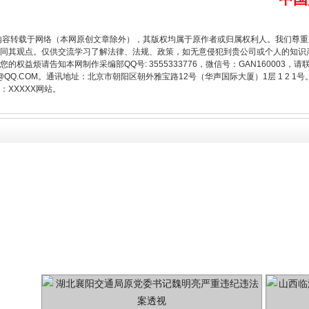
内容转载于网络（本网原创文章除外），其版权均属于原作者或归属权利人。我们尊
同其观点。仅供交流学习了解法律、法规、政策，如无意侵犯到贵公司或个人的知识
权益烦请告知本网制作采编部QQ号: 3555333776，微信号：GAN160003，请
今年投资意愿榜揭晓
3776@QQ.COM。通讯地址：北京市朝阳区朝外雅宝路12号（华声国际大厦）1层 1 
XXXXX网站。
魏明亮严重违纪违法案透视