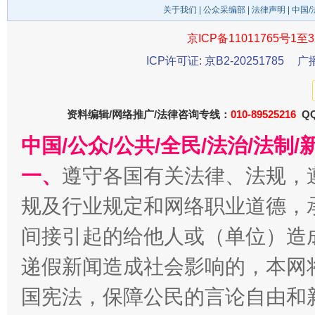
关于我们
|
公众采编部
|
法律声明
| 中国
京ICP备11011765号1至3
ICP许可证: 京B2-20251785
广
今
资料编辑/网络推广/法律咨询专线：
010-89525216
QQ
在谋一域中谋全局
中国/公众/公共/全民/法治/法
一、
遵守各国有关法律、法规，
规及行业规定和网络职业道德，
间接引起的给他人或（单位）造
递假新闻造成社会影响的，本网
国宪法，保障公民的言论自由和
习近平的博鳌关键词
魏明亮