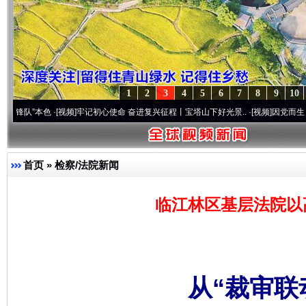
1
2
3
4
5
6
7
8
9
10
·[视频]
牢记初心使命 奋进复兴征程丨宝塔山下好光景..
·[视频]
因党而生 为党而战——百
首页
»
检察/法院新闻
临江林区基层法院以
从“裁审联