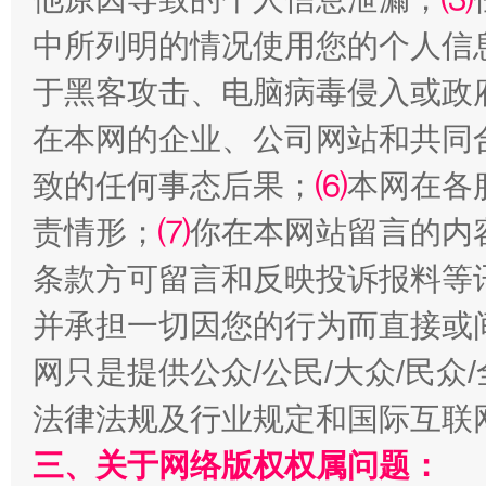
中所列明的情况使用您的个人信
揭批美国五大"原罪"
"炒
于黑客攻击、电脑病毒侵入或政
在本网的企业、公司网站和共同
致的任何事态后果；
⑹
本网在各
责情形；
⑺
你在本网站留言的内
条款方可留言和反映投诉报料等
并承担一切因您的行为而直接或
解纷+调解+退费，一次搞定
网只是提供公众/公民/大众/民
法律法规及行业规定和国际互联
三、关于网络版权权属问题：