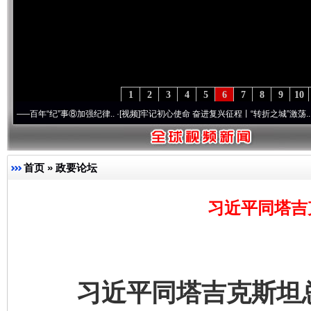
1
2
3
4
5
6
7
8
9
10
纪”事⑧加强纪律..
·[视频]
牢记初心使命 奋进复兴征程丨“转折之城”激荡..
·[视频]
牢记初
首页
»
政要论坛
习近平同塔吉
习近平同塔吉克斯坦总