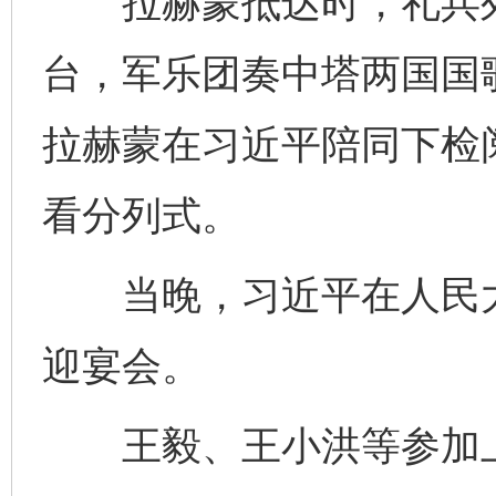
拉赫蒙抵达时，礼兵列
台，军乐团奏中塔两国国
习近平的博鳌关键词
魏明亮
拉赫蒙在习近平陪同下检
看分列式。
当晚，习近平在人民大
迎宴会。
生
“刷贴”乱象丛生
王毅、王小洪等参加