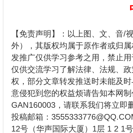
【免责声明】：以上图、文、音/
外），其版权均属于原作者或归属
揭批美国五大"原罪"
"炒
发推广仅供学习参考之用，禁止用
仅供交流学习了解法律、法规、政
权，部分文章转发推送时未能及时
意侵犯到您的权益烦请告知本网制作采编
GAN160003，请联系我们将立即删
投稿邮箱：3555333776@QQ
12号（华声国际大厦）1层 1 2
解纷+调解+退费，一次搞定