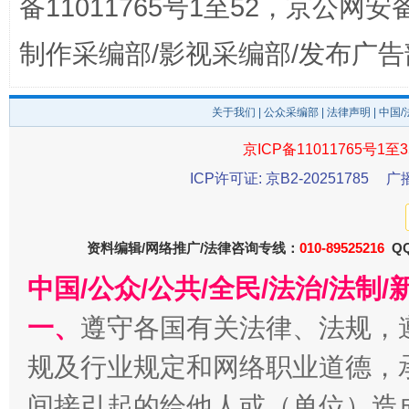
备11011765号1至52，京公网安备：
制作采编部/影视采编部/发布广告
揭批美国五大"原罪"
"炒
关于我们
|
公众采编部
|
法律声明
| 中国
京ICP备11011765号1至3
ICP许可证: 京B2-20251785
广
资料编辑/网络推广/法律咨询专线：
010-89525216
QQ
中国/公众/公共/全民/法治/法
一、
遵守各国有关法律、法规，
规及行业规定和网络职业道德，
解纷+调解+退费，一次搞定
间接引起的给他人或（单位）造