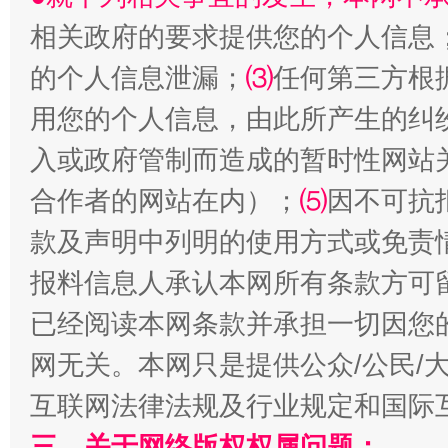
相关政府的要求提供您的个人信息
的个人信息泄漏；
⑶
任何第三方根
生
用您的个人信息，由此所产生的纠
“刷贴”乱象丛生
入或政府管制而造成的暂时性网站
合作者的网站在内）；
⑸
因不可抗
款及声明中列明的使用方式或免责
报料信息人承认本网所有条款方可
已经阅读本网条款并承担一切因您
网无关。本网只是提供公众/公民/
揭批美国五大"原罪"
"炒
互联网法律法规及行业规定和国际
三、关于网络版权权属问题：