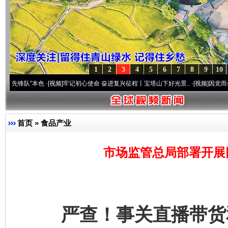
1
2
3
4
5
6
7
8
9
10
”本色
·[视频]
牢记初心使命 奋进复兴征程丨宝塔山下好光景..
·[视频]
因党而生 为党而战
首页
»
食品产业
市场监管总局部署开展
严查！事关直播带货