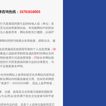
法律咨询热线：
15701616003
行为直接或间接引起的给他人或（单位）造
言论自由和新闻自由。本传媒网站中的部份
法人版权所有，网站有权先行撤除，以保护
健康网站和报刊电视台友情链接，授权合法、健
用生命托举生命
信息泄漏或其他原因导致的个人信息泄漏；
⑶
毒侵入或政府管制而造成的暂时性网站关闭
明的使用方式或免责情形；
⑺
你在本网站留
您的行为而直接或间接引起的法律责任，与
将不定期更新本声明。
合作伙伴的网站上使用你留言在本网站内容和反
权在网站内转载或修改引用。但未经本网授
源于：XXXXXXX网”。违反上述声明者，
法律、法规、政策及文化和展示国家的国际形
大众/民众/全民勇于担任文化使者与和平使
的部份作品内容，涉及个人或单位版权和其它