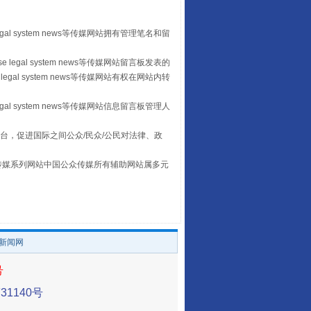
egal system news等传媒网站拥有管理笔名和留
 legal system news等传媒网站留言板发表的
重拳出击！专项整治午间酒驾
legal system news等传媒网站有权在网站内转
egal system news等传媒网站信息留言板管理人
台，促进国际之间公众/民众/公民对法律、政
本传媒系列网站中国公众传媒所有辅助网站属多元
。
/新闻网
“谁都不怕”的他落马了
号
1140号