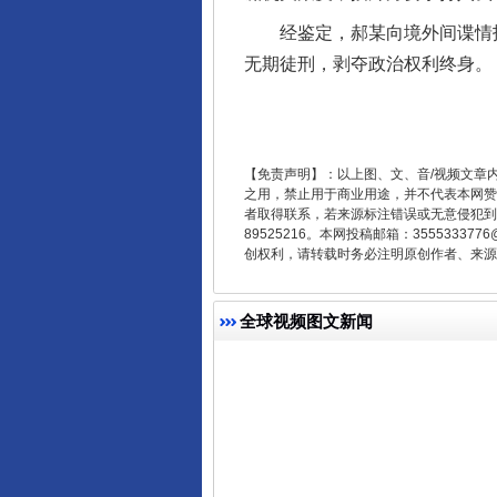
经鉴定，郝某向境外间谍情报
无期徒刑，剥夺政治权利终身。
【免责声明】：以上图、文、音/视频文章
之用，禁止用于商业用途，并不代表本网赞
者取得联系，若来源标注错误或无意侵犯到您的
习近平的博鳌关键词
89525216。本网投稿邮箱：355533
创权利，请转载时务必注明原创作者、来源：
全球视频图文新闻