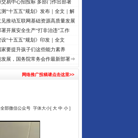
源交易中心招投标 多部门作出部署
测“十五五”规划》发布｜全文｜解
意见推动互联网基础资源高质量发展
署开展安全生产“打非治违”工作
设“十五五”规划》印发｜全文
国家要提升孩子们这些能力素养
”激荡..
·[视频]
牢记初心使命 奋进复兴征程丨红船起航处 潮起..
·[视频]
一首歌的时间，
能发展，国务院常务会作最新部署⇒
网络推广投稿请点击这里>>
“神药”背后的真相
安全部微信公众号
字体大小[
大
中
小
]