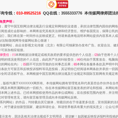
咨询专线：
010-89525216
QQ在线：3555333776 本传媒网律师团
和免责声明：
德，遵守中国互联网法律法规及行业规定和网络职业道德，承担法律范围内因你的网络
新闻造成社会影响的，本网将追究其相关法律和经济责任。维护各国宪法，保障公民的
我们，我们将在第一时间作出反映或更正。特请来函来电说明本网站提供内容系本人或
治/法制/新闻网等传媒网站衷心致谢！
新闻网等传媒网站，由众全影视文化传媒（北京）有限公司独家协办发布广告。欢迎合法、
藏房
除了知识还要"留白"
并可添加相应链接。
律责任：⑴
本网根据法律规定或相关政府的要求提供您的个人信息；
⑵
由于您将个人
列明的情况使用您的个人信息，由此所产生的纠纷责任；
⑷
任何由于黑客攻击、电脑病
者的网站在内）；
⑸
因不可抗拒导致的任何事态后果；
⑹
本网在各服务条款及声明中列
有条款方可留言和反映投诉报料等讯息投稿，其证明你已经阅读本网条款并承担一切因
民众/全民话语权平台。本网根据中国互联网法律法规及行业规定和国际互联网有关规定
作品，版权均属于XXXXXXX网所有。本传媒网站拥有管理笔名和代表某些合作伙伴在
本网及本网所属网站的一切权力。你在本传媒网站留言板发表的评论和投稿，本网站有
本网上述作品。已经本网授权使用作品的单位或网站，应在授权范围内使用，并注明“来
您对管理有意见，请向留言板管理员或向本传媒网站反映。
本传媒系列网站）的作品，均转载自其它媒体，转载目的在于传递更多信息，宣传国家的
，对于建设创新型国家、建设和谐社会、和谐世界都具有重大的现实意义；公众/公民/
送你一朵小红花
显示发布，因涉及相关法律法规或不文明用语，请谅解！如因被反映投诉报料和投稿