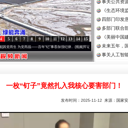
事关公共资
《生态环境监
读
四部门印发
多部门联合部
《美丽中国建
4
5
6
7
8
9
10
11
12
13
14
15
未来五年，
生 为党而战——百年“纪”事⑧加强纪律..
·[视频]
牢记初心使命 奋进复兴征程丨“转折之城
事关人工智
一枚“钉子”竟然扎入我核心要害部门！
茶叶“炒上天”
发布时间：2025-11-12 来源：
国家