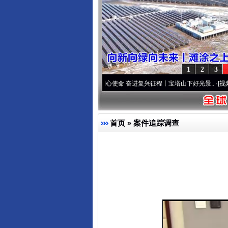
1
2
3
“两个先锋队”本色
·[视频]
牢记初心使命 奋进复兴征程丨宝塔山下好光景..
·[视频]
因党而
首页
»
案件追踪调查
网上购药对药下症？