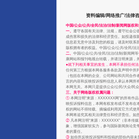
资料编辑/网络推广/法律
中国/公众/公共/全民/法治/法制/新闻网版权
一、
遵守各国有关法律、法规，遵守社会公
成伤害和损失的法律和经济责任。如投递假
信息若无意中涉及到您的权益，请及时联系
版权拥有者的权益。中国/公众/公共/全民/法
二、
中国/公众/公共/全民/法治/法制/
漫山遍野的桃花与雪山、麦地、白
康网站和报刊电视台转载，并请注明来源，
●就下列相关事宜的发生，本网不承担任何法
任何第三方根据本网各服务条款及声明中所
（包括在本网的企业、公司网站和共同合作
言的内容和反映投诉报料信息人承认本网所
本网无关。本网只是提供公众/公民/大众/
三、关于网络版权权属问题：
①
本网注明“来源：XXXXXXX网”的所有
映投诉报料信息，本网有权发布或不发布在
权的网站不得转载、摘编或利用其它方式使用
本网将追究其相关法律责任和经济责任。如
②
凡本网注明“来源：XXXXXXX”（非
象，增强国家软实力，参与国际新闻舆论竞争
者的重任。
③
如你所反映投诉报料和投稿的部份内容未