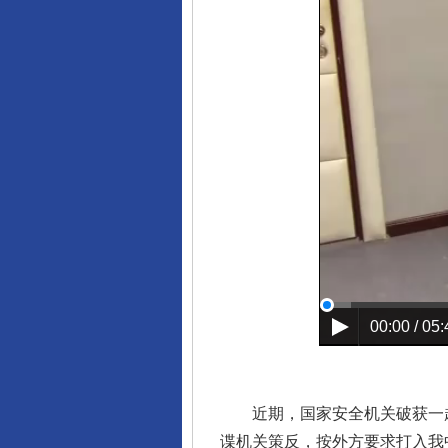
这是一记警钟！
00:00 / 05:
在谋一域中谋全局
近期，国家安全机关破获一起
谍机关策反，按外方要求打入我