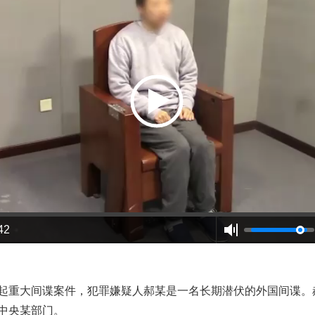
谢谢有你温暖了四季
42
今年投资意愿榜揭晓
重大间谍案件，犯罪嫌疑人郝某是一名长期潜伏的外国间谍。
中央某部门。