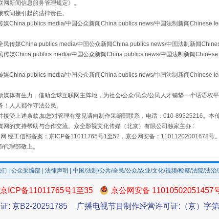
联网新闻信息服务管理规定
》。
接或间接引起的法律责任。
publics media/中国公众新闻China publics news/中国法制新闻Chinese l
a publics media/中国公众新闻China publics news/中国法制新闻Chinese
珠宝鉴定乱象
 publics media/中国公众新闻China publics news/中国法制新闻Chinese 
publics media/中国公众新闻China publics news/中国法制新闻Chinese l
媒体有生力，借助全球互联网主阵地，为社会/公众/民众/公民人才铺垫一个话语权平
务！人人都作守法公民。
接受上述条款,如您对管理有意见请向制作采编部联系，电话：010-89525216。
媒网的支持帮助与合作交流。众全影视文化传媒（北京）有限公司独家主办 :
网 经工信部备案：京ICP备11011765号1至52，京公网安备：11011202001678号
部/代理部敬上。
我们
|
公众采编部
|
法律声明
| 中国/法制/公共/全民/公众/农业/文化/视频/检察/法院/法治
走近一线检察官
京ICP备11011765号1至35
京公网安备 11010502051457
证: 京B2-20251785
广播电视节目制作经营许可证:（京）字第3