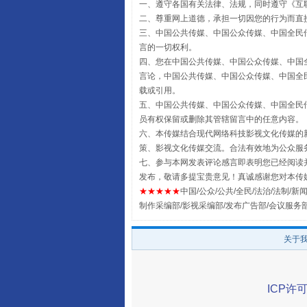
一、遵守各国有关法律、法规，同时遵守《
互
二、尊重网上道德，承担一切因您的行为而直
三、中国公共传媒、中国公众传媒、中国全民传媒China 
言的一切权利。
四、您在中国公共传媒、中国公众传媒、中国全民传媒Chin
解纷+调解+退费，一次搞定
言论，中国公共传媒、中国公众传媒、中国全民传媒China
载或引用。
五、中国公共传媒、中国公众传媒、中国全民传媒China 
员有权保留或删除其管辖留言中的任意内容。
六、本传媒结合现代网络科技影视文化传媒的新
策、影视文化传媒交流。合法有效地为公众服
七、参与本网发表评论感言即表明您已经阅读并
发布，敬请多提宝贵意见！真诚感谢您对本传
★★★★★
中国/公众/公共/全民/法治/法制/新闻
制作采编部/影视采编部/发布广告部/会议服务
关于
站台名比不上好声名
ICP许可