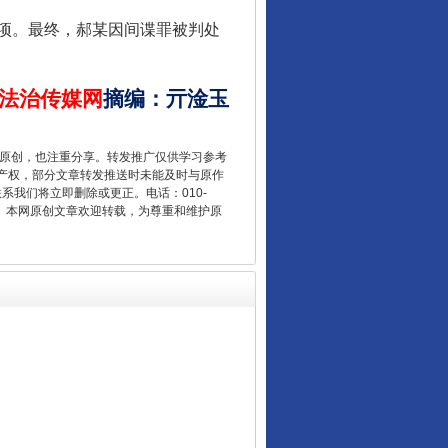
项。最终，郝某因间谍罪被判处
法治传媒网
摘编
：
亓淦玉
重原创，也注重分享。转发推广仅供学习参考
产权，部分文章转发推送时未能及时与原作
联系我们将立即删除或更正。电话：010-
千亩耕地变“别墅”
2 1号。本网原创文章欢迎转载，为尊重和维护原