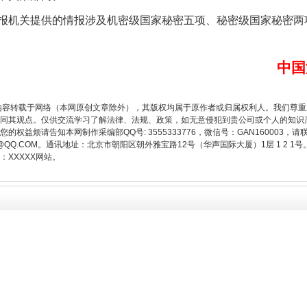
机关提供的情报涉及机密级国家秘密五项、秘密级国家秘密两
中国
内容转载于网络（本网原创文章除外），其版权均属于原作者或归属权利人。我们尊
同其观点。仅供交流学习了解法律、法规、政策，如无意侵犯到贵公司或个人的知识
权益烦请告知本网制作采编部QQ号: 3555333776，微信号：GAN160003，请
魏明亮严重违纪违法案透视
3776@QQ.COM。通讯地址：北京市朝阳区朝外雅宝路12号（华声国际大厦）1层 1 
XXXXX网站。