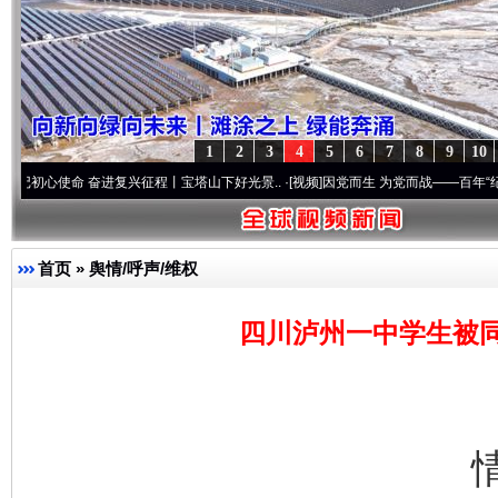
1
2
3
4
5
6
7
8
9
10
命 奋进复兴征程丨宝塔山下好光景..
·[视频]
因党而生 为党而战——百年“纪”事⑧加强纪
首页
»
舆情/呼声/维权
四川泸州一中学生被