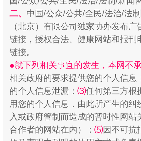
国/公众/公共/全民/法治/法制/新
二、
中国/公众/公共/全民/法治/
生
（北京）有限公司独家协办发布广
“刷贴”乱象丛生
链接，授权合法、健康网站和报刊
链接。
●就下列相关事宜的发生，本网不
相关政府的要求提供您的个人信息
的个人信息泄漏；
⑶
任何第三方根
用您的个人信息，由此所产生的纠
揭批美国五大"原罪"
"炒
入或政府管制而造成的暂时性网站
合作者的网站在内）；
⑸
因不可抗