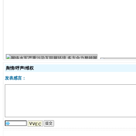
生
“刷贴”乱象丛生
舆情/呼声/维权
发表感言：
揭批美国五大"原罪"
"炒