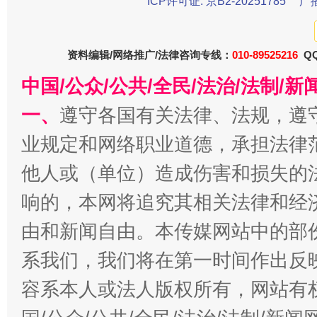
在谋一域中谋全局
ICP许可证: 京B2-20251785
广
资料编辑/网络推广/法律咨询专线：
010-89525216
QQ
中国/公众/公共/全民/法治/法制/
一、
遵守各国有关法律、法规，遵
业规定和网络职业道德，承担法律
他人或（单位）造成伤害和损失的
习近平的博鳌关键词
魏明亮
响的，本网将追究其相关法律和经
由和新闻自由。本传媒网站中的部
系我们，我们将在第一时间作出反
容系本人或法人版权所有，网站有